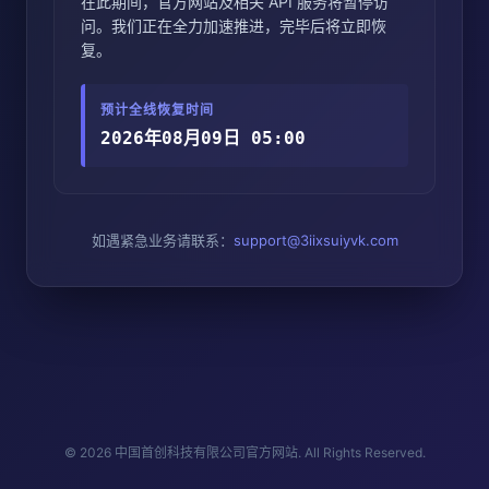
在此期间，官方网站及相关 API 服务将暂停访
问。我们正在全力加速推进，完毕后将立即恢
复。
预计全线恢复时间
2026年08月09日 05:00
如遇紧急业务请联系：
support@3iixsuiyvk.com
© 2026 中国首创科技有限公司官方网站. All Rights Reserved.